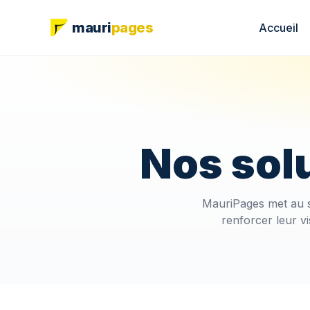
mauri
pages
Accueil
Nos sol
MauriPages met au s
renforcer leur v